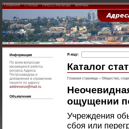
ГЛАВНАЯ
СТАТЬИ
ПРЕСС-РЕЛИЗЫ
ФИРМЫ
Я ищу:
Информация
По всем вопросам
Каталог ста
касающихся работы
ресурса Адреса
Петрозаводска и
Главная страница
Общество, соц
добавления в справочник
пишите по адресу
Неочевидная
addressrus@mail.ru
.
Объявления
ощущении п
Учреждения об
сбоя или перег