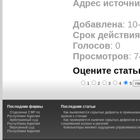
Адрес источни
Добавлена
: 10
Срок действия
Голосов
: 0
Просмотров
: 7
Оцените стать
1
2
3
4
5
Последние фирмы
Последние статьи
Отделение СФР по
Как выявляются скрытые дефекты в примыкан
Республике Карелия
кровли к стенам
Арбитражный суд
Как проверяется наличие скрытых дефектов в 
Республики Карелия
сопряжения колонн и ригелей
Верховный суд
Компьютеры меняют ощущение управляемост
Республики Карелия